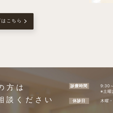
グはこちら
の方は
診療時間
9:30～
※土曜は
相談ください
休診日
木曜