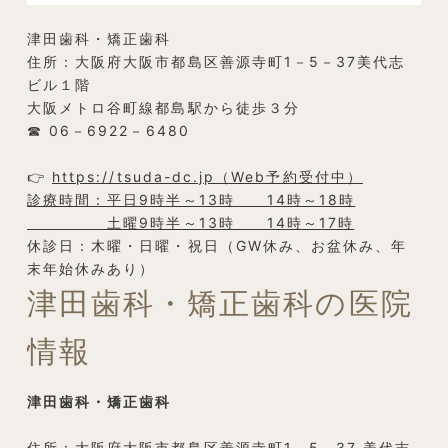
津田歯科・矯正歯科
住所：大阪府大阪市都島区善源寺町1－5－37美代志
ビル１階
大阪メトロ谷町線都島駅から徒歩３分
☎︎ 06－6922－6480
👉
https://tsuda-dc.jp（Web予約受付中）
診療時間：平日9時半～13時 14時～18時
土曜9時半～13時 14時～17時
休診日：木曜・日曜・祝日（GW休み、お盆休み、年
末年始休みあり）
津田歯科・矯正歯科の医院
情報
津田歯科・矯正歯科
住所：大阪府大阪市都島区善源寺町1－5－37 美代志