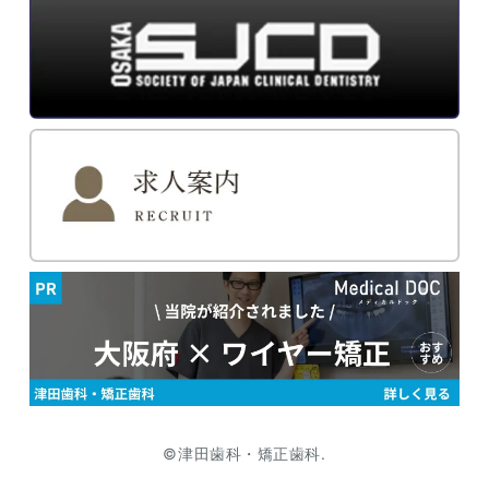
©津田歯科・矯正歯科.