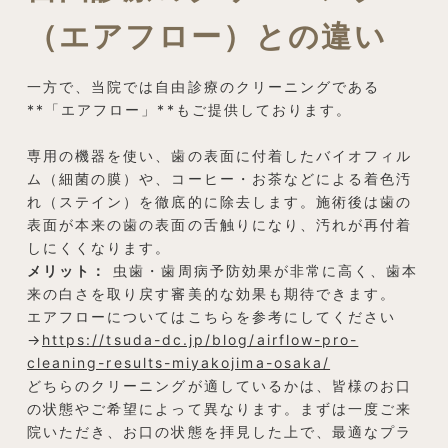
（エアフロー）との違い
一方で、当院では自由診療のクリーニングである
**「エアフロー」**もご提供しております。
専用の機器を使い、歯の表面に付着したバイオフィル
ム（細菌の膜）や、コーヒー・お茶などによる着色汚
れ（ステイン）を徹底的に除去します。施術後は歯の
表面が本来の歯の表面の舌触りになり、汚れが再付着
しにくくなります。
メリット：
虫歯・歯周病予防効果が非常に高く、歯本
来の白さを取り戻す審美的な効果も期待できます。
エアフローについてはこちらを参考にしてください
→
https://tsuda-dc.jp/blog/airflow-pro-
cleaning-results-miyakojima-osaka/
どちらのクリーニングが適しているかは、皆様のお口
の状態やご希望によって異なります。まずは一度ご来
院いただき、お口の状態を拝見した上で、最適なプラ