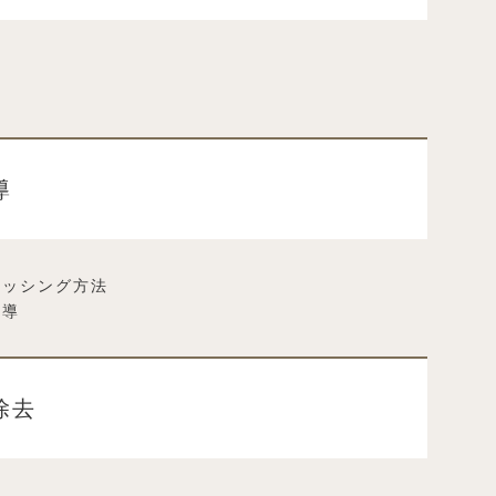
ク
導
ラッシング方法
指導
除去