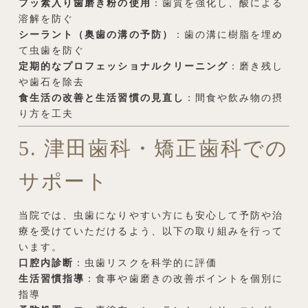
フッ素入り歯磨き粉の使用
：歯質を強化し、酸による
溶解を防ぐ
シーラント（奥歯の溝の予防）
：歯の溝に樹脂を埋め
て虫歯を防ぐ
定期的なプロフェッショナルクリーニング
：磨き残し
や歯石を除去
食生活の改善と生活習慣の見直し
：間食や飲み物の摂
り方を工夫
5. 津田歯科・矯正歯科での
サポート
当院では、虫歯になりやすい方にも安心して予防や治
療を受けていただけるよう、以下の取り組みを行って
います。
口腔内診断
：虫歯リスクを科学的に評価
生活習慣指導
：食事や歯磨きの改善ポイントを個別に
指導