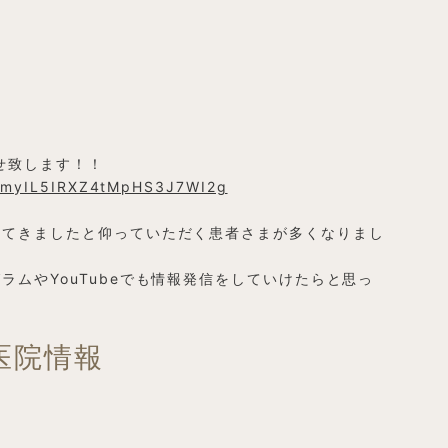
らせ致します！！
UCmyIL5IRXZ4tMpHS3J7WI2g
見てきましたと仰っていただく患者さまが多くなりまし
ムやYouTubeでも情報発信をしていけたらと思っ
医院情報