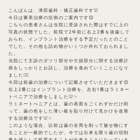
こんばんは、津田歯科・矯正歯科です🦷
今日は審美治療の症例のご案内です😌
こちらの患者さんは当院に受診された際はすでに上の
写真の状態でした。前院で2年前に右上2番を抜歯して
おられ、インプラント治療をする予定だったとのこと
でした。その他も詰め物がいくつか外れておられまし
た。
当院にて主訴のダツリ部分や欠損部分に関する治療計
画をしっかりとお話し、治療を進めていくことになり
ました👨‍⚕️
今回は前歯の治療について記載させていただきます😊
右上2番にはインプラント治療を、左右1番はラミネー
トベニアで治療をしました🦷✨
ラミネートべニアとは、歯の表面をごくわずかだけ削
って、歯の色をした薄い板を貼り付けて見かけを改善
する治療法です🦷✨
このような場合、以前は歯の全周を削って被せ物にす
ることが一般的でしたが、今では出来る限り歯の切削
量を減らして処置することが出来るようになっていま