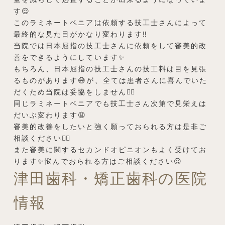
す😌
このラミネートベニアは依頼する技工士さんによって
最終的な見た目がかなり変わります‼️
当院では日本屈指の技工士さんに依頼をして審美的改
善をできるようにしています✨
もちろん、日本屈指の技工士さんの技工料は目を見張
るものがあります😅が、全ては患者さんに喜んでいた
だくため当院は妥協をしません👨‍⚕️
同じラミネートベニアでも技工士さん次第で見栄えは
だいぶ変わります😫
審美的改善をしたいと強く願っておられる方は是非ご
相談ください👨‍⚕️
また審美に関するセカンドオピニオンもよく受けてお
ります✨悩んでおられる方はご相談ください😌
津田歯科・矯正歯科の医院
情報