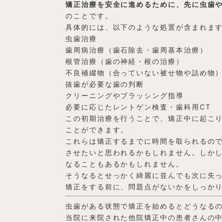
矯正治療を安全に進めるために、先に虫歯
のことです。
具体的には、以下のような処置が含まれま
虫歯治療
歯周病治療（歯石除去・歯周基本治療）
根管治療（歯の神経・根の治療）
不良補綴物（合っていない被せ物や詰め物
抜歯が必要な歯の判断
クリーニングやブラッシング指導
必要に応じたレントゲン検査・歯科用CT
この初期治療を行うことで、矯正中に起こ
ことができます。
これらは矯正するまでに時間を取られるの
させたいと思われるかもしれません。しか
なることもあるかもしれません。
そうなるとせっかく綺麗に並んでも次に失
矯正をする前に、問題点がないかをしっか
虫歯がある状態で矯正を始めるとどうなる
当院に来院された他院矯正中の患者さんの