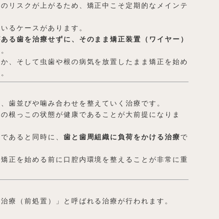
病のリスクが上がるため、矯正中こそ定期的なメインテ
ているケースがあります。
がある歯を治療せずに、そのまま矯正装置（ワイヤー）
す。
何か、そして虫歯や根の病気を放置したまま矯正を始め
す。
し、歯並びや噛み合わせを整えていく治療です。
歯の根っこの状態が健康であることが大前提になりま
」であると同時に、
歯と歯周組織に負荷をかける治療
で
、矯正を始める前に口腔内環境を整えることが非常に重
期治療（前処置）」と呼ばれる治療が行われます。