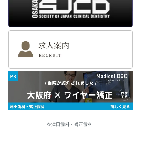
©津田歯科・矯正歯科.