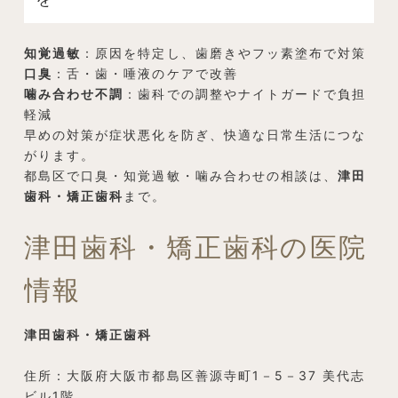
知覚過敏
：原因を特定し、歯磨きやフッ素塗布で対策
口臭
：舌・歯・唾液のケアで改善
噛み合わせ不調
：歯科での調整やナイトガードで負担
軽減
早めの対策が症状悪化を防ぎ、快適な日常生活につな
がります。
都島区で口臭・知覚過敏・噛み合わせの相談は、
津田
歯科・矯正歯科
まで。
津田歯科・矯正歯科の医院
情報
津田歯科・矯正歯科
住所：大阪府大阪市都島区善源寺町1－5－37 美代志
ビル1階