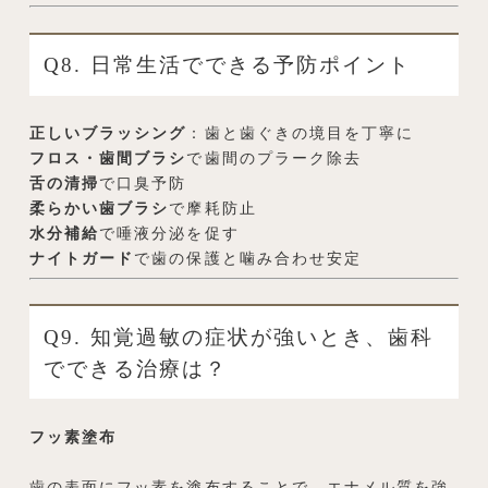
Q8. 日常生活でできる予防ポイント
正しいブラッシング
：歯と歯ぐきの境目を丁寧に
フロス・歯間ブラシ
で歯間のプラーク除去
舌の清掃
で口臭予防
柔らかい歯ブラシ
で摩耗防止
水分補給
で唾液分泌を促す
ナイトガード
で歯の保護と噛み合わせ安定
Q9. 知覚過敏の症状が強いとき、歯科
でできる治療は？
フッ素塗布
歯の表面にフッ素を塗布することで、エナメル質を強