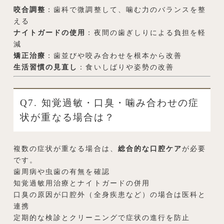
咬合調整
：歯科で微調整して、噛む力のバランスを整
える
ナイトガードの使用
：夜間の歯ぎしりによる負担を軽
減
矯正治療
：歯並びや咬み合わせを根本から改善
生活習慣の見直し
：食いしばりや姿勢の改善
Q7. 知覚過敏・口臭・噛み合わせの症
状が重なる場合は？
複数の症状が重なる場合は、
総合的な口腔ケア
が必要
です。
歯周病や虫歯の有無を確認
知覚過敏用治療とナイトガードの併用
口臭の原因が口腔外（全身疾患など）の場合は医科と
連携
定期的な検診とクリーニングで症状の進行を防止