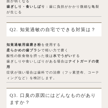
面が弱くなる
歯ぎしり・食いしばり
：歯に負担がかかり微細な亀裂
が生じる
Q2. 知覚過敏の自宅でできる対策は？
知覚過敏用歯磨き粉
を使用する
柔らかめの歯ブラシ
で軽い力で磨く
酸性の飲食物を摂った後は
水でうがい
する
歯ぎしりや食いしばりがある場合は
ナイトガードの使
用
症状が強い場合は歯科での治療（フッ素塗布、コーテ
ィングなど）を検討します。
Q3. 口臭の原因にはどんなものがあり
ますか？