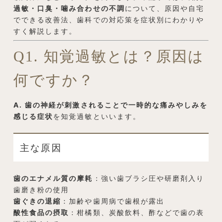
過敏・口臭・噛み合わせの不調
について、原因や自宅
でできる改善法、歯科での対応策を症状別にわかりや
すく解説します。
Q1. 知覚過敏とは？原因は
何ですか？
A. 歯の神経が刺激されることで一時的な痛みやしみを
感じる症状
を知覚過敏といいます。
主な原因
歯のエナメル質の摩耗
：強い歯ブラシ圧や研磨剤入り
歯磨き粉の使用
歯ぐきの退縮
：加齢や歯周病で歯根が露出
酸性食品の摂取
：柑橘類、炭酸飲料、酢などで歯の表