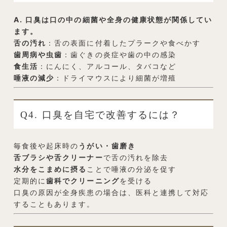
A. 口臭は口の中の細菌や全身の健康状態が関係してい
ます。
舌の汚れ
：舌の表面に付着したプラークや食べかす
歯周病や虫歯
：歯ぐきの炎症や歯の中の感染
食生活
：にんにく、アルコール、タバコなど
唾液の減少
：ドライマウスにより細菌が増殖
Q4. 口臭を自宅で改善するには？
毎食後や起床時の
うがい・歯磨き
舌ブラシや舌クリーナー
で舌の汚れを除去
水分をこまめに摂る
ことで唾液の分泌を促す
定期的に
歯科でクリーニング
を受ける
口臭の原因が全身疾患の場合は、医科と連携して対応
することもあります。