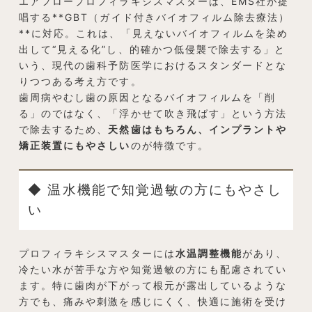
エアフロープロフィラキシスマスターは、EMS社が提
唱する**GBT（ガイド付きバイオフィルム除去療法）
**に対応。これは、「見えないバイオフィルムを染め
出して“見える化”し、的確かつ低侵襲で除去する」と
いう、現代の歯科予防医学におけるスタンダードとな
りつつある考え方です。
歯周病やむし歯の原因となるバイオフィルムを「削
る」のではなく、「浮かせて吹き飛ばす」という方法
で除去するため、
天然歯はもちろん、インプラントや
矯正装置にもやさしい
のが特徴です。
◆ 温水機能で知覚過敏の方にもやさし
い
プロフィラキシスマスターには
水温調整機能
があり、
冷たい水が苦手な方や知覚過敏の方にも配慮されてい
ます。特に歯肉が下がって根元が露出しているような
方でも、痛みや刺激を感じにくく、快適に施術を受け