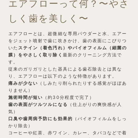
エアフローって何？〜やさ
しく歯を美しく〜
エアフローとは、超微細な専用パウダーと水、エアー
をジェット噴射で歯に吹きかけ、歯の表面にこびりつ
いた
ステイン（着色汚れ）やバイオフィルム（細菌の
膜）をやさしく取り除く
最新のクリーニング方法で
す。
従来のガリガリとした器具による歯石除去とは異な
り、エアフローは以下のような特徴があります。
痛みが少ない
（しみたり削られたりする感覚がほぼあ
りません）
施術時間が短い
（約30分程度で完了）
歯の表面がツルツルになる
（仕上がりの爽快感が人
気）
口臭や歯周病予防にも効果的
（バイオフィルムをしっ
かり除去）
コーヒーや紅茶、赤ワイン、カレー、タバコなどで着