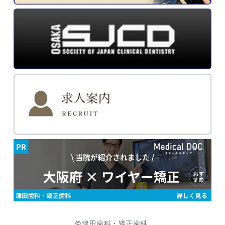
©津田歯科・矯正歯科.