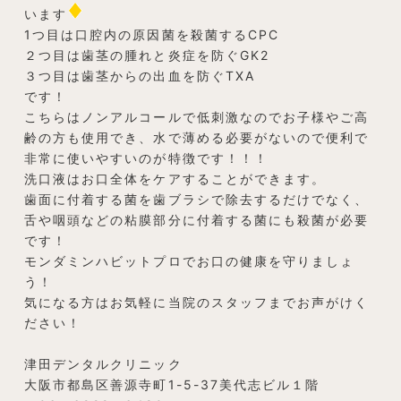
います
1つ目は口腔内の原因菌を殺菌するCPC
２つ目は歯茎の腫れと炎症を防ぐGK2
３つ目は歯茎からの出血を防ぐTXA
です！
こちらはノンアルコールで低刺激なのでお子様やご高
齢の方も使用でき、水で薄める必要がないので便利で
非常に使いやすいのが特徴です！！！
洗口液はお口全体をケアすることができます。
歯面に付着する菌を歯ブラシで除去するだけでなく、
舌や咽頭などの粘膜部分に付着する菌にも殺菌が必要
です！
モンダミンハビットプロでお口の健康を守りましょ
う！
気になる方はお気軽に当院のスタッフまでお声がけく
ださい！
津田デンタルクリニック
大阪市都島区善源寺町1-5-37美代志ビル１階