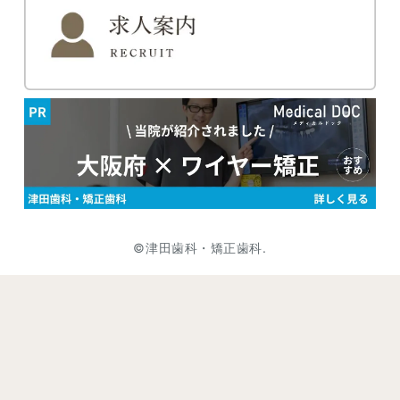
©津田歯科・矯正歯科.